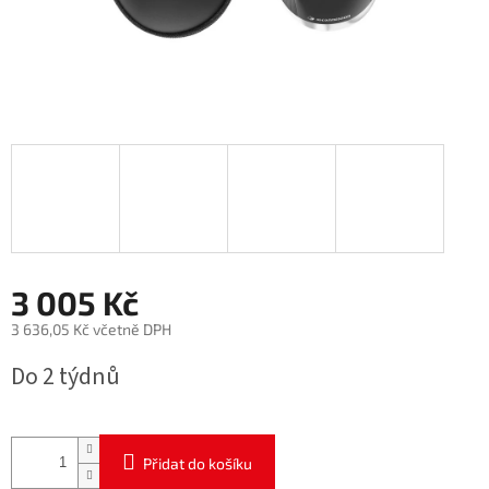
3 005 Kč
3 636,05 Kč včetně DPH
Měrná
Do 2 týdnů
cena:
Přidat do košíku