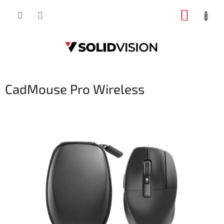
Přejít
NÁKUP
na
obsah
KOŠÍK
CadMouse Pro Wireless