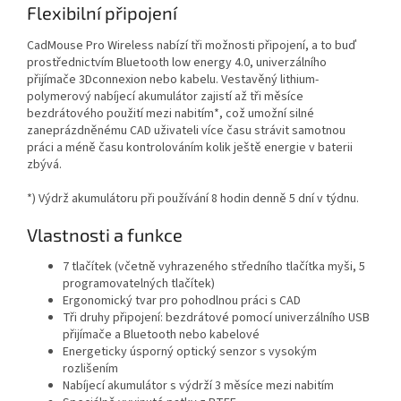
Flexibilní připojení
CadMouse Pro Wireless nabízí tři možnosti připojení, a to buď
prostřednictvím Bluetooth low energy 4.0, univerzálního
přijímače 3Dconnexion nebo kabelu. Vestavěný lithium-
polymerový nabíjecí akumulátor zajistí až tři měsíce
bezdrátového použití mezi nabitím*, což umožní silné
zaneprázdněnému CAD uživateli více času strávit samotnou
práci a méně času kontrolováním kolik ještě energie v baterii
zbývá.
*) Výdrž akumulátoru při používání 8 hodin denně 5 dní v týdnu.
Vlastnosti a funkce
7 tlačítek (včetně vyhrazeného středního tlačítka myši, 5
programovatelných tlačítek)
Ergonomický tvar pro pohodlnou práci s CAD
Tři druhy připojení: bezdrátové pomocí univerzálního USB
přijímače a Bluetooth nebo kabelové
Energeticky úsporný optický senzor s vysokým
rozlišením
Nabíjecí akumulátor s výdrží 3 měsíce mezi nabitím