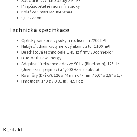
Speciálně vyvinuté patky z PTFE
Přizpůsobitelné radiální nabídky
Kolečko Smart Mouse Wheel 2
QuickZoom
Technická specifikace
Optický senzor s vysokým rozlišením 7200 DPI
Nabíjecí lithium-polymerový akumulátor 1100 mAh
Bezdrátová technologie 2.4GHz firmy 3Dconnexion
Bluetooth Low Energy
Adaptivní frekvence odezvy 90 Hz (Bluetooth), 125 Hz
(Univerzální přijímač) a 1,000 Hz (na kabelu)
Rozměry (DxŠxV): 126 x 74 mm x 44 mm / 5,0” x 2,9” x 1,7
Hmotnost: 140 g / 0,31 lb / 4,94 oz
Z
á
p
a
Kontakt
t