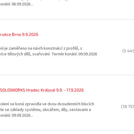
nání: 08.09.2026...
rukce Brno 9.9.2026
í je zaměřeno na návrh konstrukcí z profilů, s
(5 44
více tělových dílů, svařování. Termín konání: 09.09.2026
 SOLIDWORKS Hradec Králové 9.9. - 17.9.2026
olení se koná zpravidla ve dvou dvoudenních blocích
(18 75
le se základy systému, skicářem, díly, sestavami a
nání: 09.09.2026...