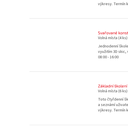
výkresy. Termín ko
Svařované konst
Volná místa
(4 ks)
Jednodenní školen
využitím 3D skic, 
08:00 - 16:00
Základní školení
Volná místa
(6 ks)
Toto čtyřdenní šk
a seznámí uživate
výkresy. Termín ko