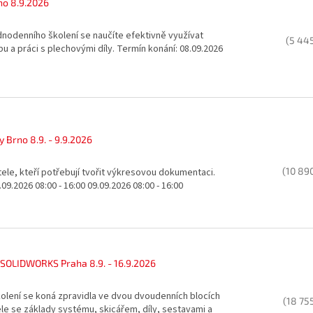
no 8.9.2026
nodenního školení se naučíte efektivně využívat
(5 44
bu a práci s plechovými díly. Termín konání: 08.09.2026
y Brno 8.9. - 9.9.2026
(10 89
tele, kteří potřebují tvořit výkresovou dokumentaci.
09.2026 08:00 - 16:00 09.09.2026 08:00 - 16:00
 SOLIDWORKS Praha 8.9. - 16.9.2026
olení se koná zpravidla ve dvou dvoudenních blocích
(18 75
le se základy systému, skicářem, díly, sestavami a