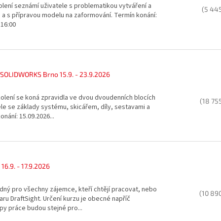
olení seznámí uživatele s problematikou vytváření a
(5 44
 a s přípravou modelu na zaformování. Termín konání:
- 16:00
 SOLIDWORKS Brno 15.9. - 23.9.2026
olení se koná zpravidla ve dvou dvoudenních blocích
(18 75
le se základy systému, skicářem, díly, sestavami a
nání: 15.09.2026...
16.9. - 17.9.2026
dný pro všechny zájemce, kteří chtějí pracovat, nebo
(10 89
waru DraftSight. Určení kurzu je obecné napříč
py práce budou stejné pro...