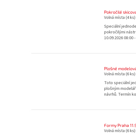
Pokročilé skicov
Volná místa
(4 ks)
Speciální jednode
pokročilými nástr
10.09.2026 08:00 -
Plošné modelová
Volná místa
(6 ks)
Toto speciální j
plošným modeláře
návrhů. Termín kon
Formy Praha 11.
Volná místa
(6 ks)