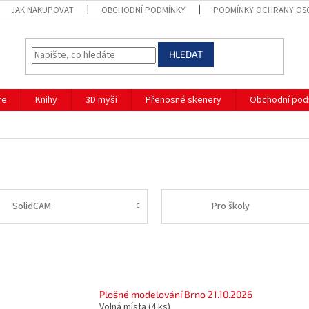
JAK NAKUPOVAT
OBCHODNÍ PODMÍNKY
PODMÍNKY OCHRANY OS
HLEDAT
re
Knihy
3D myši
Přenosné skenery
Obchodní pod
SolidCAM
Pro školy
Plošné modelování Brno 21.10.2026
Volná místa
(4 ks)