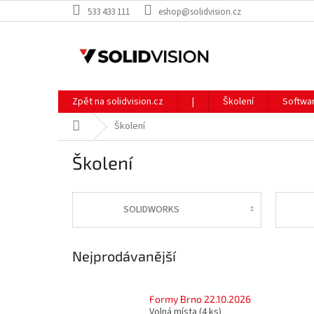
Přejít
533 433 111
eshop@solidvision.cz
na
obsah
Zpět na solidvision.cz
|
Školení
Softwa
Domů
Školení
Školení
SOLIDWORKS
Nejprodávanější
Formy Brno 22.10.2026
Volná místa
(4 ks)