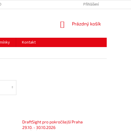
OBNÍCH ÚDAJŮ
Přihlášení
NÁKUPNÍ
Prázdný košík
KOŠÍK
mínky
Kontakt
DraftSight pro pokročilejší Praha
29.10. - 30.10.2026