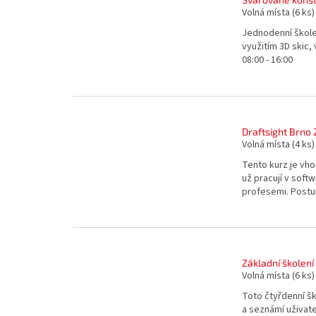
Volná místa
(6 ks)
Jednodenní školen
využitím 3D skic, 
08:00 - 16:00
Draftsight Brno 
Volná místa
(4 ks)
Tento kurz je vho
už pracují v soft
profesemi. Postu
Základní školení
Volná místa
(6 ks)
Toto čtyřdenní šk
a seznámí uživate