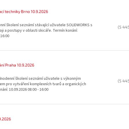
ací techniky Brno 10.9.2026
nní školení seznámí stávající uživatele SOLIDWORKS s
(5 44
oji a postupy v oblasti skicáře. Termín konání:
 16:00
ní Praha 10.9.2026
ednodenní školení seznámí uživatele s výkonným
(5 44
m pro vytváření komplexních tvarů a organických
ání: 10.09.2026 08:00 - 16:00
9.2026