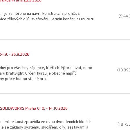
í je zaměřeno na návrh konstrukcí z profilů, s
(5 44
více tělových dílů, svařování. Termín konání: 23.09.2026
24.9. - 25.9.2026
dný pro všechny zájemce, kteří chtějí pracovat, nebo
(10 89
waru DraftSight. Určení kurzu je obecné napříč
py práce budou stejné pro...
 SOLIDWORKS Praha 6.10. - 14.10.2026
olení se koná zpravidla ve dvou dvoudenních blocích
(18 75
le se základy systému, skicářem, díly, sestavami a