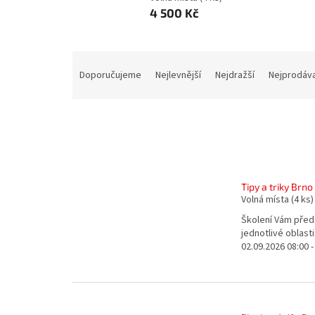
4 500 Kč
Ř
a
Doporučujeme
Nejlevnější
Nejdražší
Nejprodáva
z
e
n
í
p
V
r
ý
o
Tipy a triky Brno 
p
d
Volná místa
(4 ks)
i
u
s
Školení Vám před
k
jednotlivé oblast
p
t
02.09.2026 08:00 -
r
ů
o
d
u
k