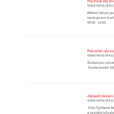
Plechové díly Br
t
Volná místa
(4 ks)
ů
Během tohoto jed
nástroje pro tvor
08:00 - 16:00
Pokročilé výkres
Volná místa
(6 ks)
Školení pro uživa
Termín konání: 08.
Základní školení
Volná místa
(6 ks)
Toto čtyřdenní šk
a seznámí uživate