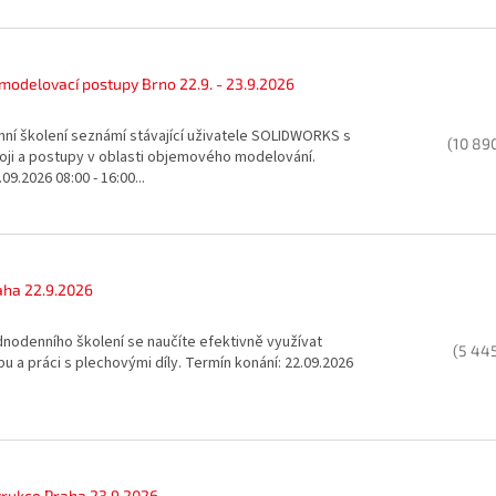
modelovací postupy Brno 22.9. - 23.9.2026
nní školení seznámí stávající uživatele SOLIDWORKS s
(10 89
roji a postupy v oblasti objemového modelování.
09.2026 08:00 - 16:00...
aha 22.9.2026
nodenního školení se naučíte efektivně využívat
(5 44
bu a práci s plechovými díly. Termín konání: 22.09.2026
rukce Praha 23.9.2026