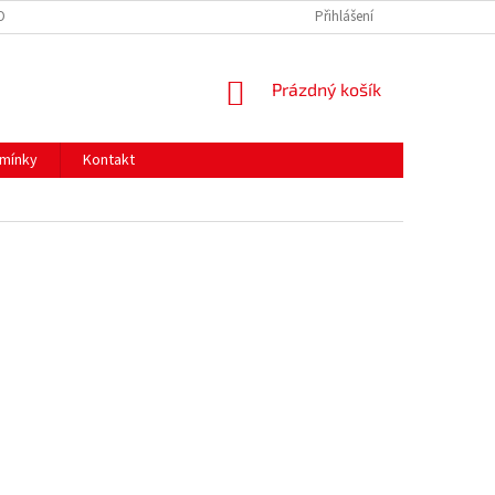
OBNÍCH ÚDAJŮ
Přihlášení
NÁKUPNÍ
Prázdný košík
KOŠÍK
mínky
Kontakt