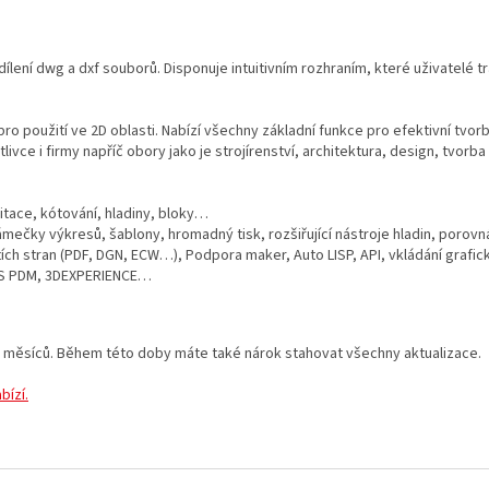
dílení dwg a dxf souborů. Disponuje intuitivním rozhraním, které uživatelé tr
ro použití ve 2D oblasti. Nabízí všechny základní funkce pro efektivní tvorb
tlivce i firmy napříč obory jako je strojírenství, architektura, design, tvo
ditace, kótování, hladiny, bloky…
ámečky výkresů, šablony, hromadný tisk, rozšiřující nástroje hladin, porov
ích stran (PDF, DGN, ECW…), Podpora maker, Auto LISP, API, vkládání graf
 PDM, 3DEXPERIENCE…
 měsíců. Během této doby máte také nárok stahovat všechny aktualizace.
bízí.