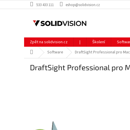
Přejít
533 433 111
eshop@solidvision.cz
na
obsah
Zpět na solidvision.cz
|
Školení
Softwa
Domů
Software
DraftSight Professional pro Ma
DraftSight Professional pro