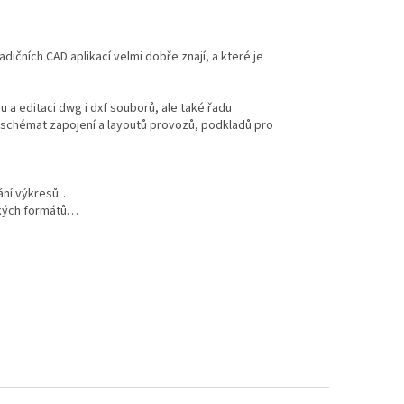
adičních CAD aplikací velmi dobře znají, a které je
u a editaci dwg i dxf souborů, ale také řadu
rba schémat zapojení a layoutů provozů, podkladů pro
nání výkresů…
ických formátů…