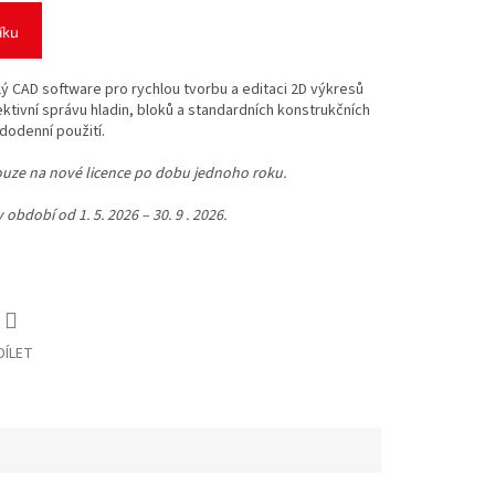
íku
lý CAD software pro rychlou tvorbu a editaci 2D výkresů
ktivní správu hladin, bloků a standardních konstrukčních
ždodenní použití.
ouze na nové licence po dobu jednoho roku.
 období od 1. 5. 2026 – 30. 9 . 2026.
DÍLET