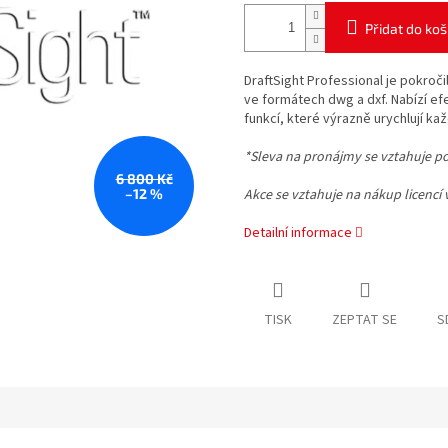
Přidat do koš
DraftSight Professional je pokroči
ve formátech dwg a dxf. Nabízí efe
funkcí, které výrazně urychlují ka
*Sleva na pronájmy se vztahuje p
6 800 Kč
–12 %
Akce se vztahuje na nákup licencí v
Detailní informace
TISK
ZEPTAT SE
S