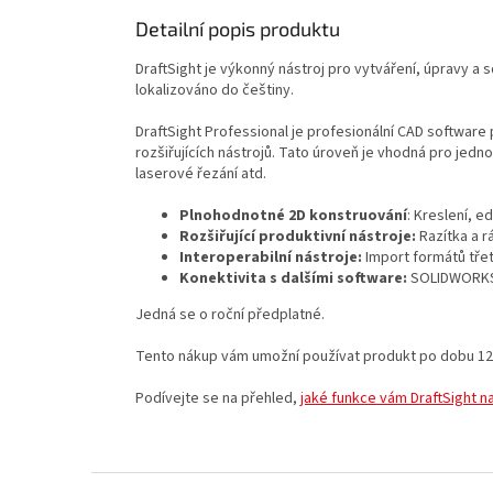
Detailní popis produktu
DraftSight je výkonný nástroj pro vytváření, úpravy a s
lokalizováno do češtiny.
DraftSight Professional je profesionální CAD software p
rozšiřujících nástrojů. Tato úroveň je vhodná pro jedno
laserové řezání atd.
Plnohodnotné 2D konstruování
: Kreslení, e
Rozšiřující produktivní nástroje:
Razítka a r
Interoperabilní nástroje:
Import formátů třet
Konektivita s dalšími software:
SOLIDWORKS
Jedná se o roční předplatné.
Tento nákup vám umožní používat produkt po dobu 12
Podívejte se na přehled,
jaké funkce vám DraftSight na
Z