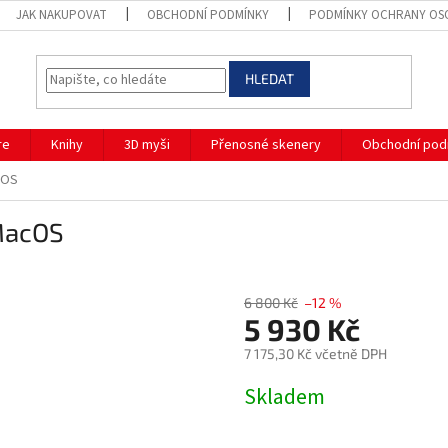
JAK NAKUPOVAT
OBCHODNÍ PODMÍNKY
PODMÍNKY OCHRANY OS
HLEDAT
re
Knihy
3D myši
Přenosné skenery
Obchodní pod
cOS
 MacOS
6 800 Kč
–12 %
5 930 Kč
7 175,30 Kč včetně DPH
Měrná
Skladem
cena: