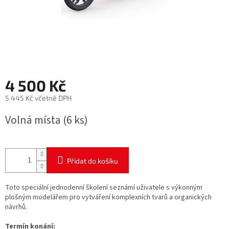
4 500 Kč
5 445 Kč včetně DPH
Měrná
Volná místa
(6 ks)
cena:
Přidat do košíku
Toto speciální jednodenní školení seznámí uživatele s výkonným
plošným modelářem pro vytváření komplexních tvarů a organických
návrhů.
Termín konání: