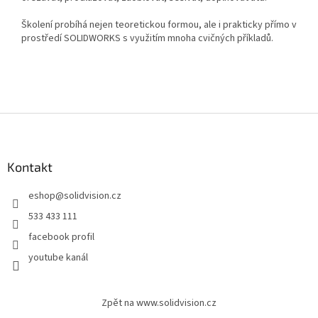
Školení probíhá nejen teoretickou formou, ale i prakticky přímo v
prostředí SOLIDWORKS s využitím mnoha cvičných příkladů.
Z
á
p
a
Kontakt
t
eshop
@
solidvision.cz
í
533 433 111
facebook profil
youtube kanál
Zpět na www.solidvision.cz