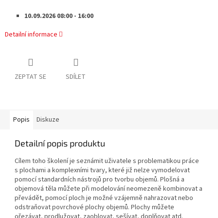
10.09.2026 08:00 - 16:00
Detailní informace
ZEPTAT SE
SDÍLET
Popis
Diskuze
Detailní popis produktu
Cílem toho školení je seznámit uživatele s problematikou práce
s plochami a komplexními tvary, které již nelze vymodelovat
pomocí standardních nástrojů pro tvorbu objemů. Plošná a
objemová těla můžete při modelování neomezeně kombinovat a
převádět, pomocí ploch je možné vzájemně nahrazovat nebo
odstraňovat povrchové plochy objemů. Plochy můžete
ořezávat, prodlužovat, zaoblovat, sešívat, doplňovat atd.