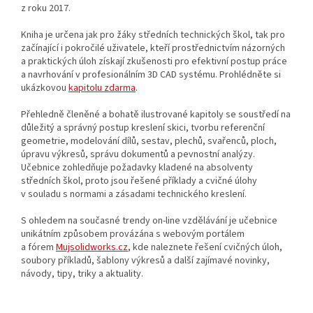
z roku 2017.
Kniha je určena jak pro žáky středních technických škol, tak pro
začínající i pokročilé uživatele, kteří prostřednictvím názorných
a praktických úloh získají zkušenosti pro efektivní postup práce
a navrhování v profesionálním 3D CAD systému. Prohlédněte si
ukázkovou
kapitolu zdarma
.
Přehledně členěné a bohatě ilustrované kapitoly se soustředí na
důležitý a správný postup kreslení skici, tvorbu referenční
geometrie, modelování dílů, sestav, plechů, svařenců, ploch,
úpravu výkresů, správu dokumentů a pevnostní analýzy.
Učebnice zohledňuje požadavky kladené na absolventy
středních škol, proto jsou řešené příklady a cvičné úlohy
v souladu s normami a zásadami technického kreslení.
S ohledem na současné trendy on-line vzdělávání je učebnice
unikátním způsobem provázána s webovým portálem
a fórem
Mujsolidworks.cz
, kde naleznete řešení cvičných úloh,
soubory příkladů, šablony výkresů a další zajímavé novinky,
návody, tipy, triky a aktuality.