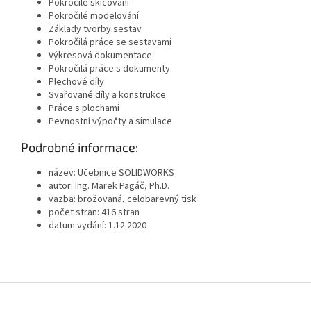
Pokročilé skicování
Pokročilé modelování
Základy tvorby sestav
Pokročilá práce se sestavami
Výkresová dokumentace
Pokročilá práce s dokumenty
Plechové díly
Svařované díly a konstrukce
Práce s plochami
Pevnostní výpočty a simulace
Podrobné informace:
název: Učebnice SOLIDWORKS
autor: Ing. Marek Pagáč, Ph.D.
vazba: brožovaná, celobarevný tisk
počet stran: 416 stran
datum vydání: 1.12.2020
Z
á