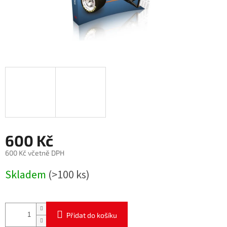
600 Kč
600 Kč včetně DPH
Měrná
Skladem
(>100 ks)
cena:
Přidat do košíku