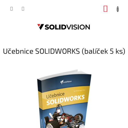
Přejít
NÁKUP
na
obsah
KOŠÍK
Učebnice SOLIDWORKS (balíček 5 ks)